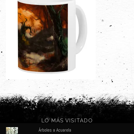
Últimos Proyectos
Sobre el Autor
Clientes
Adquiere su Obra
LO MÁS VISITADO
Árboles a Acuarela