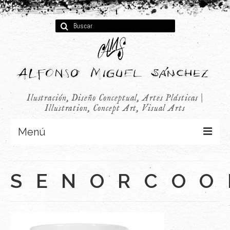
Buscar
por:
Ilustración, Diseño Conceptual, Artes Plásticas |
Illustration, Concept Art, Visual Arts
Menú
Concept Art
SENORCOO
Infantil
Audiovisual
Publicidad