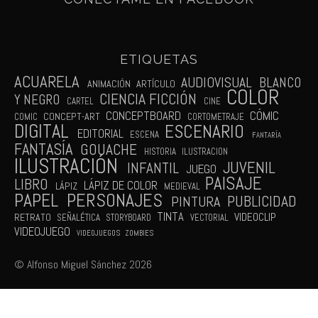
ETIQUETAS
ACUARELA
AUDIOVISUAL
BLANCO
ANIMACIÓN
ARTÍCULO
COLOR
CIENCIA FICCIÓN
Y NEGRO
CARTEL
CINE
CÓMIC
CONCEPTBOARD
CONCEPT-ART
COMIC
CORTOMETRAJE
DIGITAL
ESCENARIO
EDITORIAL
ESCENA
FANTARÍA
FANTASÍA
GOUACHE
HISTORIA
ILUSTRACION
ILUSTRACIÓN
JUVENIL
INFANTIL
JUEGO
PAISAJE
LIBRO
LÁPIZ DE COLOR
LÁPIZ
MEDIEVAL
PAPEL
PERSONAJES
PUBLICIDAD
PINTURA
TINTA
VIDEOCLIP
RETRATO
SEÑALÉTICA
STORYBOARD
VECTORIAL
VIDEOJUEGO
VIDEOJUEGOS
ZOMBIES
© Alfonso Miguel Sánchez 2026