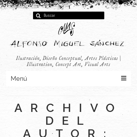
Buscar
por:
Ilustración, Diseño Conceptual, Artes Plásticas |
Illustration, Concept Art, Visual Arts
Menú
Concept Art
ARCHIVO
Infantil
DEL
Audiovisual
AUTOR:
Publicidad