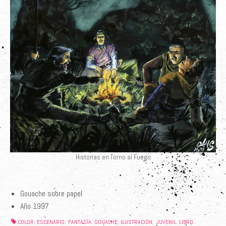
Historias en Torno al Fuego
Gouache sobre papel
Año 1997
COLOR
ESCENARIO
FANTASÍA
GOUACHE
ILUSTRACIÓN
JUVENIL
LIBRO
,
,
,
,
,
,
,