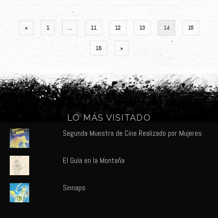
Paginación
«
1
…
11
12
13
14
15
de
16
»
entradas
LO MÁS VISITADO
Segunda Muestra de Cine Realizado por Mujeres
El Guía en la Montaña
Sinnaps