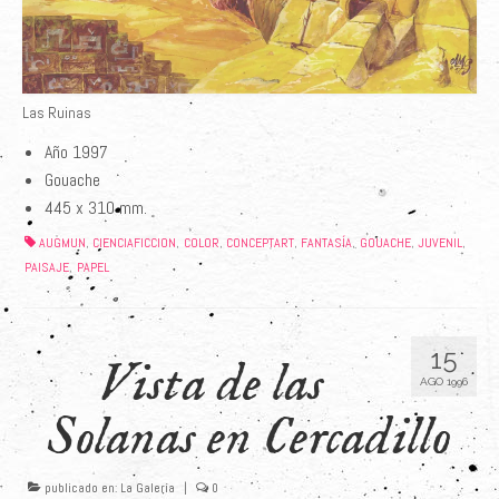
Las Ruinas
Año 1997
Gouache
445 x 310 mm.
AUGMUN
CIENCIAFICCION
COLOR
CONCEPTART
FANTASÍA
GOUACHE
JUVENIL
,
,
,
,
,
,
,
PAISAJE
PAPEL
,
15
Vista de las
AGO 1996
Solanas en Cercadillo
publicado en:
La Galería
|
0