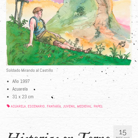
Soldado Mirando al Castillo
Año 1997
Acuarela
31 x 23 cm
ACUARELA
ESCENARIO
FANTARÍA
JUVENIL
MEDIEVAL
PAPEL
,
,
,
,
,
15
MAY 1997