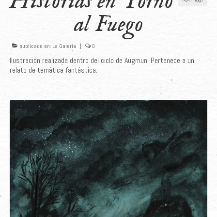
Historias en Torno
al Fuego
publicado en:
La Galería
|
0
Ilustración realizada dentro del ciclo de Augmun. Pertenece a un
relato de temática fantástica.