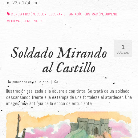
22 x 17,4 cm.
CIENCIA FICCIÓN
COLOR
ESCENARIO
FANTASÍA
ILUSTRACIÓN
JUVENIL
,
,
,
,
,
,
MEDIEVAL
PERSONAJES
,
1
Soldado Mirando
JUL 1997
al Castillo
publicado en:
La Galería
|
0
Ilustración realizada a la acuarela con tinta. Se trata de un soldado
descansando frente a la estampa de una fortaleza al atardecer. Una
imagen muy antigua de la época de estudiante.