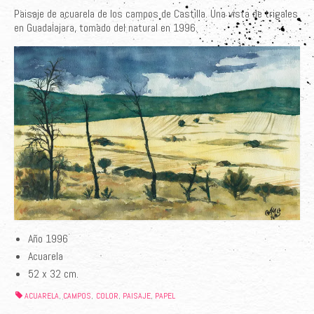
Paisaje de acuarela de los campos de Castilla. Una vista de trigales
en Guadalajara, tomado del natural en 1996.
Año 1996
Acuarela
52 x 32 cm.
ACUARELA
CAMPOS
COLOR
PAISAJE
PAPEL
,
,
,
,