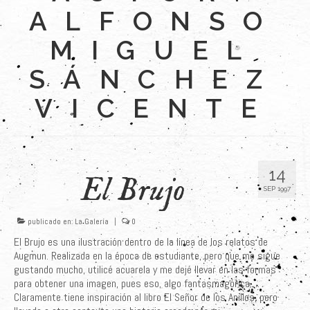
ALFONSO
Últimos Proyectos
MIGUEL
Sobre el Autor
SÁNCHEZ
Clientes
VICENTE
Adquiere su Obra
14
El Brujo
SEP 1997
publicado en:
La Galería
|
0
El Brujo es una ilustración dentro de la línea de los relatos de
Augmun. Realizada en la época de estudiante, pero que me sigue
gustando mucho, utilicé acuarela y me dejé llevar en las formas
para obtener una imagen, pues eso, algo fantasmagórica….
Claramente tiene inspiración al libro El Señor de los Anillos, pero