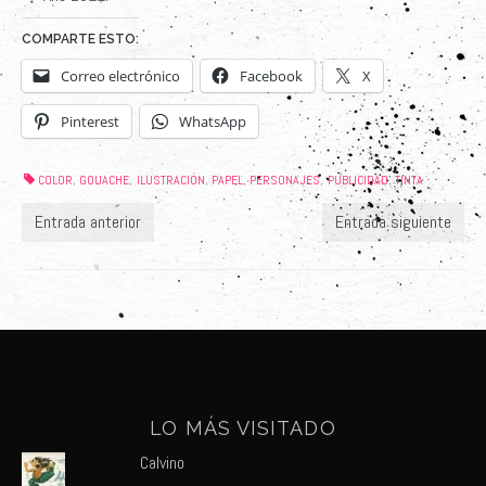
COMPARTE ESTO:
Correo electrónico
Facebook
X
Pinterest
WhatsApp
COLOR
GOUACHE
ILUSTRACIÓN
PAPEL
PERSONAJES
PUBLICIDAD
TINTA
,
,
,
,
,
,
Entrada anterior
Entrada siguiente
LO MÁS VISITADO
Calvino