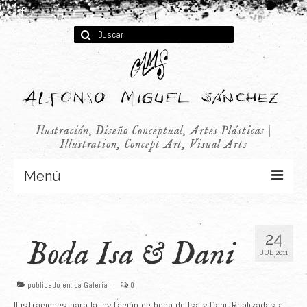
Buscar
por:
Ilustración, Diseño Conceptual, Artes Plásticas |
Illustration, Concept Art, Visual Arts
Menú
Concept Art
24
Boda Isa & Dani
Infantil
JUL 2011
Audiovisual
publicado en:
La Galería
|
0
Publicidad
Ilustraciones para la invitación de boda de Isa y Dani. Realizadas al