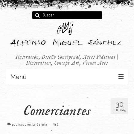
Buscar
por:
Ilustración, Diseño Conceptual, Artes Plásticas |
Illustration, Concept Art, Visual Arts
Menú
Concept Art
30
Comerciantes
Infantil
JUL 2025
Audiovisual
publicado en:
La Galería
|
0
Publicidad