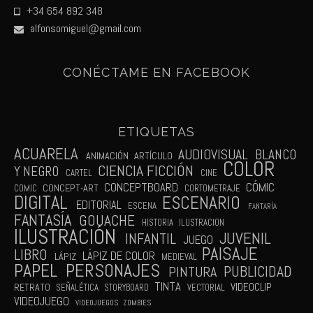
+34 654 892 348
alfonsomiguel@gmail.com
CONÉCTAME EN FACEBOOK
ETIQUETAS
ACUARELA
AUDIOVISUAL
BLANCO
ANIMACIÓN
ARTÍCULO
COLOR
CIENCIA FICCIÓN
Y NEGRO
CARTEL
CINE
CÓMIC
CONCEPTBOARD
CONCEPT-ART
COMIC
CORTOMETRAJE
DIGITAL
ESCENARIO
EDITORIAL
ESCENA
FANTARÍA
FANTASÍA
GOUACHE
HISTORIA
ILUSTRACION
ILUSTRACIÓN
JUVENIL
INFANTIL
JUEGO
PAISAJE
LIBRO
LÁPIZ DE COLOR
LÁPIZ
MEDIEVAL
PAPEL
PERSONAJES
PUBLICIDAD
PINTURA
TINTA
VIDEOCLIP
RETRATO
SEÑALÉTICA
STORYBOARD
VECTORIAL
VIDEOJUEGO
VIDEOJUEGOS
ZOMBIES