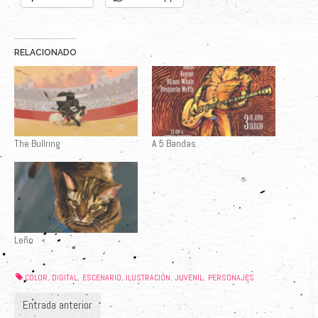
RELACIONADO
The Bullring
A 5 Bandas
Leño
COLOR
DIGITAL
ESCENARIO
ILUSTRACIÓN
JUVENIL
PERSONAJES
,
,
,
,
,
Entrada anterior