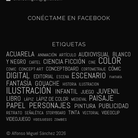
CONÉCTAME EN FACEBOOK
ETIQUETAS
ACUARELA
AUDIOVISUAL
BLANCO
ANIMACIÓN
ARTÍCULO
COLOR
CIENCIA FICCIÓN
Y NEGRO
CARTEL
CINE
CÓMIC
CONCEPTBOARD
CONCEPT-ART
COMIC
CORTOMETRAJE
DIGITAL
ESCENARIO
EDITORIAL
ESCENA
FANTARÍA
FANTASÍA
GOUACHE
HISTORIA
ILUSTRACION
ILUSTRACIÓN
JUVENIL
INFANTIL
JUEGO
PAISAJE
LIBRO
LÁPIZ DE COLOR
LÁPIZ
MEDIEVAL
PAPEL
PERSONAJES
PUBLICIDAD
PINTURA
TINTA
VIDEOCLIP
RETRATO
SEÑALÉTICA
STORYBOARD
VECTORIAL
VIDEOJUEGO
VIDEOJUEGOS
ZOMBIES
© Alfonso Miguel Sánchez 2026