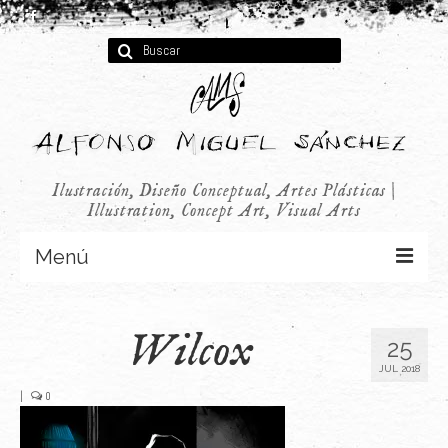
Buscar
por:
Ilustración, Diseño Conceptual, Artes Plásticas |
Illustration, Concept Art, Visual Arts
Menú
Concept Art
Wilcox
25
Infantil
JUL 2018
Audiovisual
|
0
Publicidad