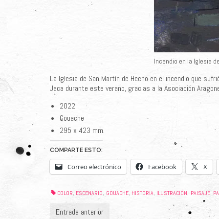
Incendio en la Iglesia d
La Iglesia de San Martín de Hecho en el incendio que sufr
Jaca durante este verano, gracias a la Asociación Aragone
2022
Gouache
295 x 423 mm.
COMPARTE ESTO:
Correo electrónico
Facebook
X
COLOR
ESCENARIO
GOUACHE
HISTORIA
ILUSTRACIÓN
PAISAJE
PA
,
,
,
,
,
,
Entrada anterior