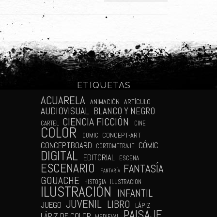
ETIQUETAS
N
ACUARELA
ANIMACIÓN
ARTÍCULO
AUDIOVISUAL
BLANCO Y NEGRO
CIENCIA FICCIÓN
CARTEL
CINE
COLOR
CONCEPT-ART
COMIC
CÓMIC
CONCEPTBOARD
CORTOMETRAJE
DIGITAL
EDITORIAL
ESCENA
ESCENARIO
FANTASÍA
FANTARÍA
GOUACHE
HISTORIA
ILUSTRACION
ILUSTRACIÓN
INFANTIL
JUVENIL
LIBRO
JUEGO
LÁPIZ
PAISAJE
LÁPIZ DE COLOR
MEDIEVAL