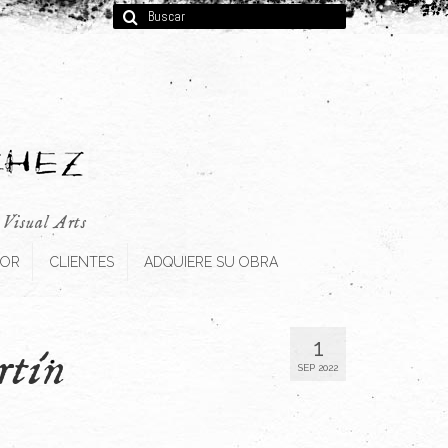
Buscar
por:
, Visual Arts
TOR
CLIENTES
ADQUIERE SU OBRA
1
tín
SEP 2022