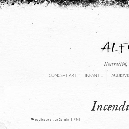
Ilustración,
CONCEPT ART
INFANTIL
AUDIOVI
Incendi
publicado en:
La Galería
|
0