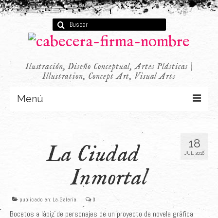
Buscar
por:
Ilustración, Diseño Conceptual, Artes Plásticas |
Illustration, Concept Art, Visual Arts
Menú
Concept Art
18
La Ciudad
Infantil
JUL 2016
Audiovisual
Inmortal
Publicidad
publicado en:
La Galería
|
0
Últimos Proyectos
Bocetos a lápiz de personajes de un proyecto de novela gráfica