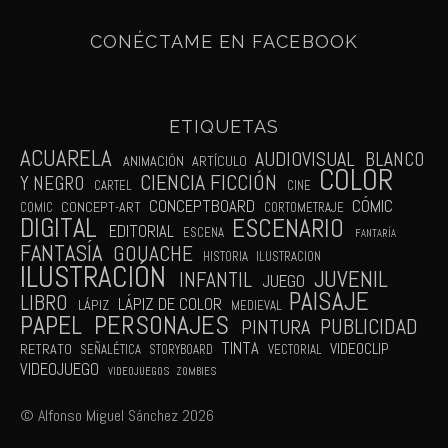
CONÉCTAME EN FACEBOOK
ETIQUETAS
ACUARELA
AUDIOVISUAL
BLANCO
ANIMACIÓN
ARTÍCULO
COLOR
CIENCIA FICCIÓN
Y NEGRO
CARTEL
CINE
CÓMIC
CONCEPTBOARD
CONCEPT-ART
COMIC
CORTOMETRAJE
DIGITAL
ESCENARIO
EDITORIAL
ESCENA
FANTARÍA
FANTASÍA
GOUACHE
HISTORIA
ILUSTRACION
ILUSTRACIÓN
JUVENIL
INFANTIL
JUEGO
PAISAJE
LIBRO
LÁPIZ DE COLOR
LÁPIZ
MEDIEVAL
PAPEL
PERSONAJES
PUBLICIDAD
PINTURA
TINTA
VIDEOCLIP
RETRATO
SEÑALÉTICA
STORYBOARD
VECTORIAL
VIDEOJUEGO
VIDEOJUEGOS
ZOMBIES
© Alfonso Miguel Sánchez 2026