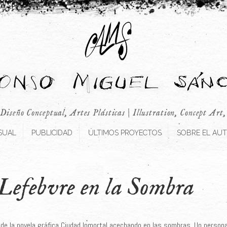
 Diseño Conceptual, Artes Plásticas | Illustration, Concept Art
SUAL
PUBLICIDAD
ÚLTIMOS PROYECTOS
SOBRE EL AU
Lefebvre en la Sombra
e la novela gráfica Ciudad Inmortal acechando en las sombras. Un personaje