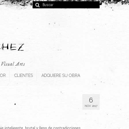
Buscar
por:
, Visual Arts
TOR
CLIENTES
ADQUIERE SU OBRA
6
NOV 2017
 inteligente, brutal y lleno de contradicciones.