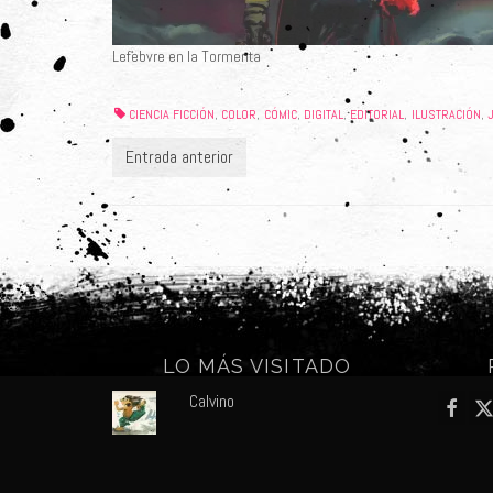
Lefebvre en la Tormenta
CIENCIA FICCIÓN
COLOR
CÓMIC
DIGITAL
EDITORIAL
ILUSTRACIÓN
,
,
,
,
,
,
Entrada anterior
LO MÁS VISITADO
Calvino