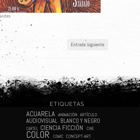
Bandas
Entrada siguiente
ETIQUETAS
N
ACUARELA
ANIMACIÓN
ARTÍCULO
AUDIOVISUAL
BLANCO Y NEGRO
CIENCIA FICCIÓN
CARTEL
CINE
COLOR
CONCEPT-ART
COMIC