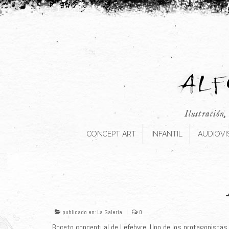
Ilustración,
CONCEPT ART
INFANTIL
AUDIOVI
publicado en:
La Galería
|
0
Boceto conceptual de Lefebvre. Uno de los protagonistas d