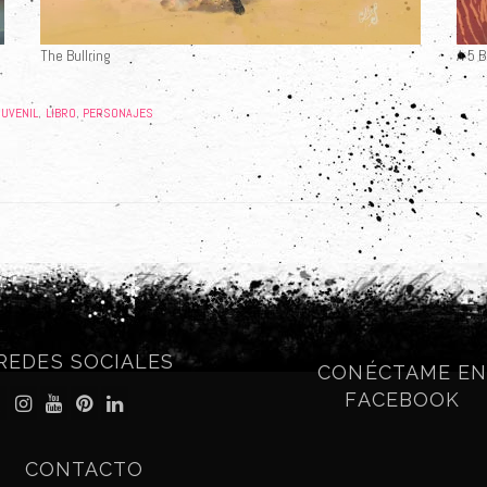
The Bullring
A 5 
JUVENIL
LIBRO
PERSONAJES
,
,
REDES SOCIALES
CONÉCTAME E
FACEBOOK
CONTACTO