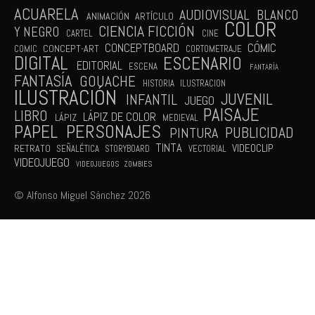
ACUARELA
AUDIOVISUAL
BLANCO
ANIMACIÓN
ARTÍCULO
COLOR
CIENCIA FICCIÓN
Y NEGRO
CARTEL
CINE
CÓMIC
CONCEPTBOARD
CONCEPT-ART
COMIC
CORTOMETRAJE
DIGITAL
ESCENARIO
EDITORIAL
ESCENA
FANTARÍA
FANTASÍA
GOUACHE
HISTORIA
ILUSTRACION
ILUSTRACIÓN
JUVENIL
INFANTIL
JUEGO
PAISAJE
LIBRO
LÁPIZ DE COLOR
LÁPIZ
MEDIEVAL
PAPEL
PERSONAJES
PUBLICIDAD
PINTURA
TINTA
VIDEOCLIP
RETRATO
SEÑALÉTICA
STORYBOARD
VECTORIAL
VIDEOJUEGO
VIDEOJUEGOS
ZOMBIES
© Alfonso Miguel Sánchez 2026