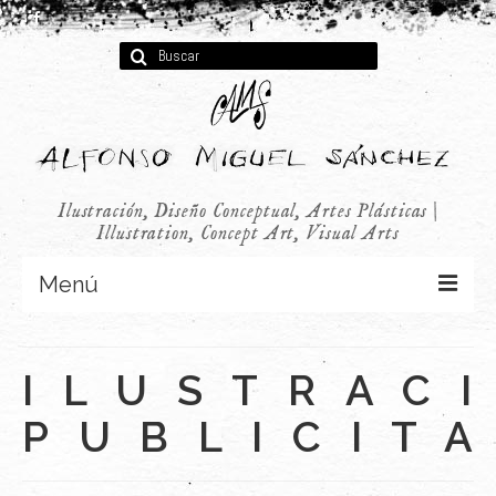
Buscar
por:
Ilustración, Diseño Conceptual, Artes Plásticas |
Illustration, Concept Art, Visual Arts
Menú
Concept Art
ILUSTRAC
Infantil
PUBLICIT
Audiovisual
Publicidad