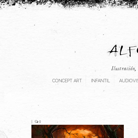
Ilustración,
CONCEPT ART
INFANTIL
AUDIOVI
|
0