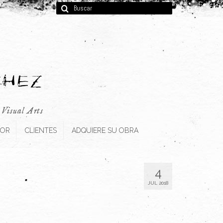
Buscar
por:
, Visual Arts
TOR
CLIENTES
ADQUIERE SU OBRA
4
JUL 2018