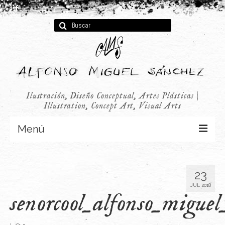
Buscar
por:
Ilustración, Diseño Conceptual, Artes Plásticas |
Illustration, Concept Art, Visual Arts
Menú
Concept Art
23
Infantil
JUL 2018
senorcool_alfonso_migue
Audiovisual
Publicidad