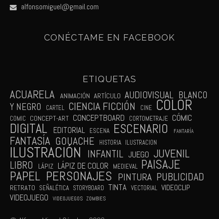
alfonsomiguel@gmail.com
CONÉCTAME EN FACEBOOK
ETIQUETAS
ACUARELA
AUDIOVISUAL
BLANCO
ANIMACIÓN
ARTÍCULO
COLOR
CIENCIA FICCIÓN
Y NEGRO
CARTEL
CINE
CÓMIC
CONCEPTBOARD
CONCEPT-ART
COMIC
CORTOMETRAJE
DIGITAL
ESCENARIO
EDITORIAL
ESCENA
FANTARÍA
FANTASÍA
GOUACHE
HISTORIA
ILUSTRACION
ILUSTRACIÓN
JUVENIL
INFANTIL
JUEGO
PAISAJE
LIBRO
LÁPIZ DE COLOR
LÁPIZ
MEDIEVAL
PAPEL
PERSONAJES
PUBLICIDAD
PINTURA
TINTA
VIDEOCLIP
RETRATO
SEÑALÉTICA
STORYBOARD
VECTORIAL
VIDEOJUEGO
VIDEOJUEGOS
ZOMBIES