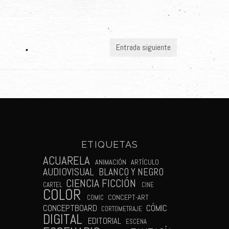
Entrada siguiente
ETIQUETAS
N
ACUARELA
ANIMACIÓN
ARTÍCULO
AUDIOVISUAL
BLANCO Y NEGRO
CIENCIA FICCIÓN
CARTEL
CINE
COLOR
CONCEPT-ART
COMIC
CÓMIC
CONCEPTBOARD
CORTOMETRAJE
DIGITAL
EDITORIAL
ESCENA