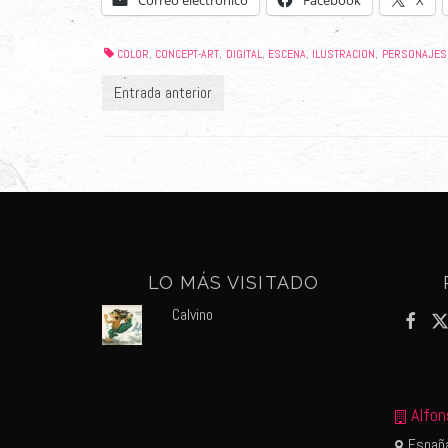
Correo electrónico
Facebook
X
COLOR
CONCEPT-ART
DIGITAL
ESCENA
ILUSTRACION
PERSONAJES
,
,
,
,
,
Entrada anterior
LO MÁS VISITADO
Calvino
Alfon
España