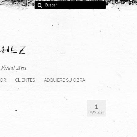
Buscar
por:
, Visual Arts
TOR
CLIENTES
ADQUIERE SU OBRA
1
MAY 2023