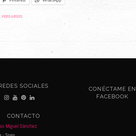
Pinterest
WhatsApp
VIDEOJUEGOS
,
REDES SOCIALES
CONÉCTAME E
FACEBOOK
CONTACTO
so Miguel Sánchez
 - Spain