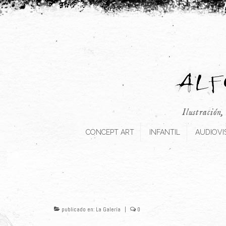
Ilustración,
CONCEPT ART
INFANTIL
AUDIOVI
publicado en:
La Galería
|
0