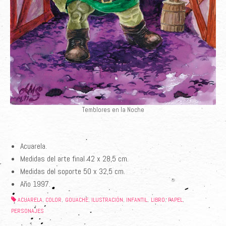
Temblores en la Noche
Acuarela.
Medidas del arte final 42 x 28,5 cm.
Medidas del soporte 50 x 32,5 cm.
Año 1997.
ACUARELA
COLOR
GOUACHE
ILUSTRACIÓN
INFANTIL
LIBRO
PAPEL
,
,
,
,
,
,
,
PERSONAJES