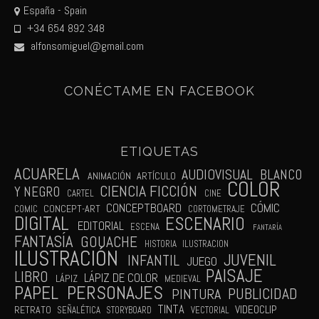
España - Spain
+34 654 892 348
alfonsomiguel@gmail.com
CONÉCTAME EN FACEBOOK
ETIQUETAS
ACUARELA
AUDIOVISUAL
BLANCO
ANIMACIÓN
ARTÍCULO
COLOR
CIENCIA FICCIÓN
Y NEGRO
CARTEL
CINE
CÓMIC
CONCEPTBOARD
CONCEPT-ART
COMIC
CORTOMETRAJE
DIGITAL
ESCENARIO
EDITORIAL
ESCENA
FANTARÍA
FANTASÍA
GOUACHE
HISTORIA
ILUSTRACION
ILUSTRACIÓN
JUVENIL
INFANTIL
JUEGO
PAISAJE
LIBRO
LÁPIZ DE COLOR
LÁPIZ
MEDIEVAL
PAPEL
PERSONAJES
PUBLICIDAD
PINTURA
TINTA
VIDEOCLIP
RETRATO
SEÑALÉTICA
STORYBOARD
VECTORIAL