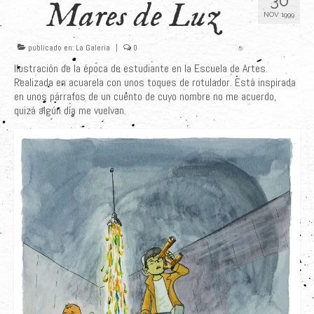
30
Mares de Luz
NOV 1999
Últimos Proyectos
Sobre el Autor
publicado en:
La Galería
|
0
Ilustración de la época de estudiante en la Escuela de Artes.
Clientes
Realizada en acuarela con unos toques de rotulador. Está inspirada
en unos párrafos de un cuento de cuyo nombre no me acuerdo,
Adquiere su Obra
quizá algún día me vuelvan.