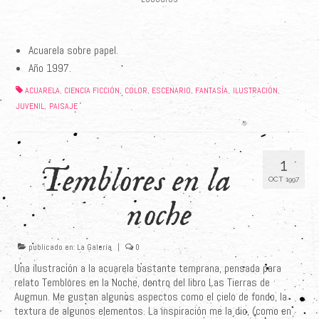
Acuarela sobre papel.
Año 1997.
ACUARELA
CIENCIA FICCIÓN
COLOR
ESCENARIO
FANTASÍA
ILUSTRACIÓN
,
,
,
,
,
,
JUVENIL
PAISAJE
,
1
Temblores en la
OCT 1997
noche
publicado en:
La Galería
|
0
Una ilustración a la acuarela bastante temprana, pensada para
relato Temblores en la Noche, dentro del libro Las Tierras de
Augmun. Me gustan algunos aspectos como el cielo de fondo, la
textura de algunos elementos. La inspiración me la dio, (como en