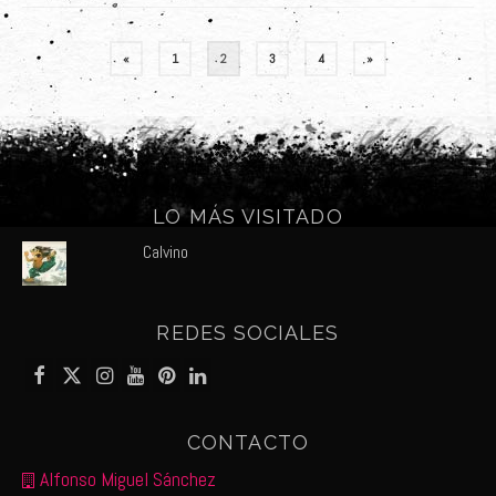
Paginación
«
1
2
3
4
»
de
entradas
LO MÁS VISITADO
Calvino
REDES SOCIALES
CONTACTO
Alfonso Miguel Sánchez