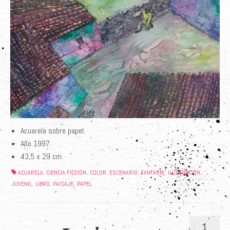
Acuarela sobre papel.
Año 1997.
43,5 x 29 cm.
ACUARELA
CIENCIA FICCIÓN
COLOR
ESCENARIO
FANTASÍA
ILUSTRACIÓN
,
,
,
,
,
,
JUVENIL
LIBRO
PAISAJE
PAPEL
,
,
,
1