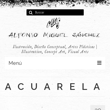
Buscar
por:
Ilustración, Diseño Conceptual, Artes Plásticas |
Illustration, Concept Art, Visual Arts
Menú
Concept Art
ACUARELA
Infantil
Audiovisual
Publicidad