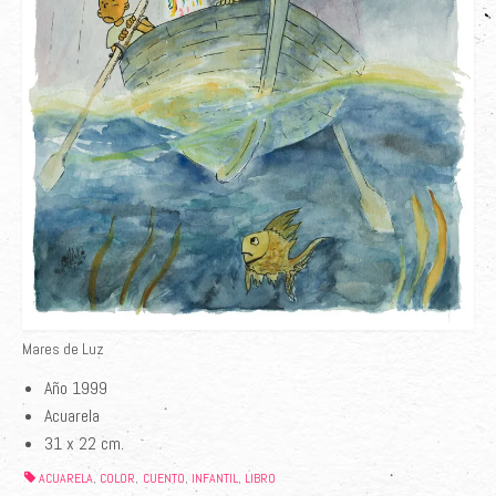
Mares de Luz
Año 1999
Acuarela
31 x 22 cm.
ACUARELA
COLOR
CUENTO
INFANTIL
LIBRO
,
,
,
,