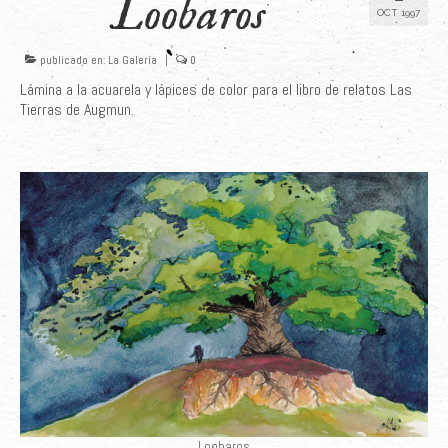
Loobaros
OCT 1997
publicado en:
La Galería
|
0
Lámina a la acuarela y lápices de color para el libro de relatos Las
Tierras de Augmun.
Loobaros