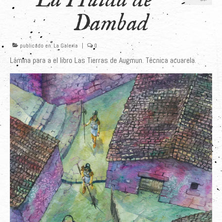
Dambad
publicado en:
La Galería
|
0
Lámina para a el libro Las Tierras de Augmun. Técnica acuarela.