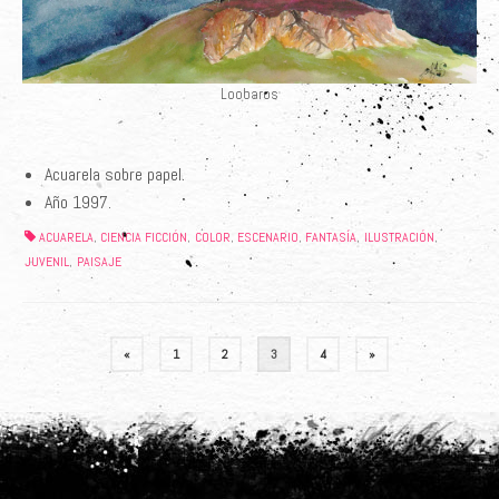
Loobaros
Acuarela sobre papel.
Año 1997.
ACUARELA
CIENCIA FICCIÓN
COLOR
ESCENARIO
FANTASÍA
ILUSTRACIÓN
,
,
,
,
,
,
JUVENIL
PAISAJE
,
Paginación
«
1
2
3
4
»
de
entradas