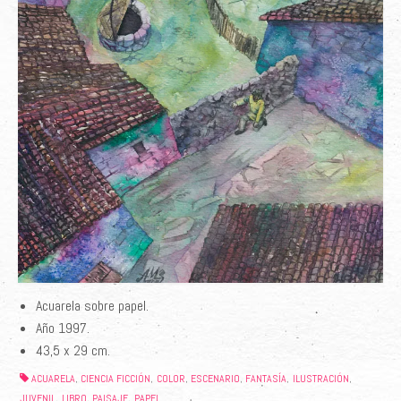
Acuarela sobre papel.
Año 1997.
43,5 x 29 cm.
ACUARELA
CIENCIA FICCIÓN
COLOR
ESCENARIO
FANTASÍA
ILUSTRACIÓN
,
,
,
,
,
,
JUVENIL
LIBRO
PAISAJE
PAPEL
,
,
,