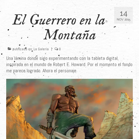
Últimos Proyectos
14
El Guerrero en la
NOV 2015
Sobre el Autor
Montaña
Clientes
Adquiere su Obra
publicado en:
La Galería
|
0
Una lámina donde sigo experimentando con la tableta digital,
inspirada en el mundo de Robert E. Howard. Por el momento el fondo
me parece logrado. Ahora el personaje.