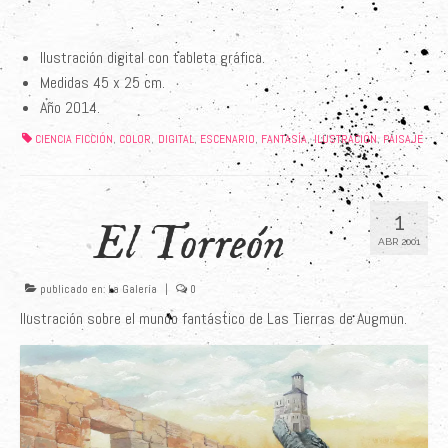
Ilustración digital con tableta gráfica.
Medidas 45 x 25 cm
.
Año 2014.
CIENCIA FICCIÓN
COLOR
DIGITAL
ESCENARIO
FANTASÍA
ILUSTRACIÓN
PAISAJE
,
,
,
,
,
,
1
El Torreón
ABR 2001
publicado en:
La Galería
|
0
Ilustración sobre el mundo fantástico de Las Tierras de Augmun.