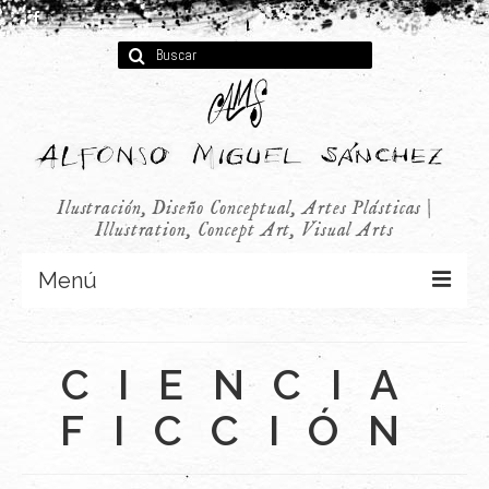
Buscar
por:
Ilustración, Diseño Conceptual, Artes Plásticas |
Illustration, Concept Art, Visual Arts
Menú
Concept Art
CIENCIA
Infantil
FICCIÓN
Audiovisual
Publicidad