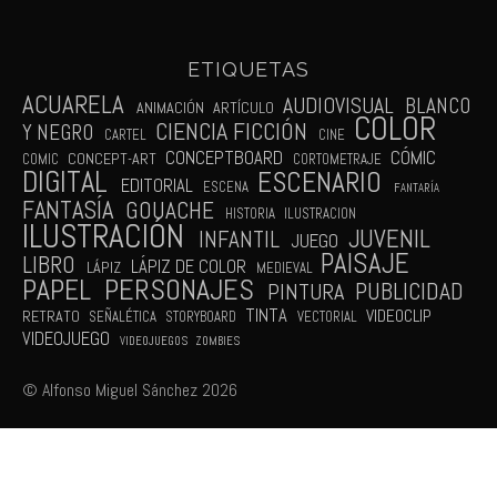
ETIQUETAS
ACUARELA
AUDIOVISUAL
BLANCO
ANIMACIÓN
ARTÍCULO
COLOR
CIENCIA FICCIÓN
Y NEGRO
CARTEL
CINE
CÓMIC
CONCEPTBOARD
CONCEPT-ART
COMIC
CORTOMETRAJE
DIGITAL
ESCENARIO
EDITORIAL
ESCENA
FANTARÍA
FANTASÍA
GOUACHE
HISTORIA
ILUSTRACION
ILUSTRACIÓN
JUVENIL
INFANTIL
JUEGO
PAISAJE
LIBRO
LÁPIZ DE COLOR
LÁPIZ
MEDIEVAL
PAPEL
PERSONAJES
PUBLICIDAD
PINTURA
TINTA
VIDEOCLIP
RETRATO
SEÑALÉTICA
STORYBOARD
VECTORIAL
VIDEOJUEGO
VIDEOJUEGOS
ZOMBIES
© Alfonso Miguel Sánchez 2026