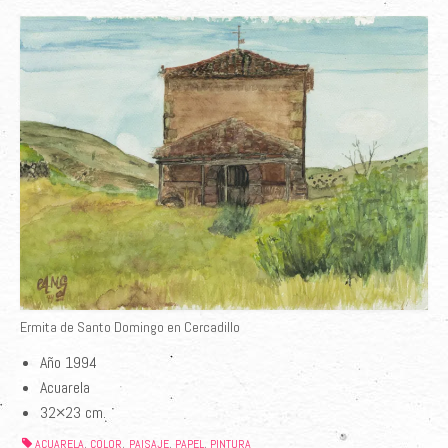
Ermita de Santo Domingo en Cercadillo
Año 1994
Acuarela
32×23 cm.
ACUARELA
COLOR
PAISAJE
PAPEL
PINTURA
,
,
,
,