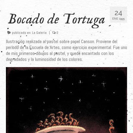
Últimos Proyectos
24
Bocado de Tortuga
ENE 1995
Sobre el Autor
Clientes
publicado en:
La Galería
|
0
Ilustración realizada al pastel sobre papel Canson. Proviene del
Adquiere su Obra
período de la Escuela de Artes, como ejercicio experimental. Fue uno
de mis primeros dibujos al pastel, y quedé encantado con los
degradados y la luminosidad de los colores.