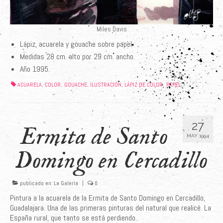
Miles Davis
Lápiz, acuarela y gouache sobre papel.
Medidas 28 cm. alto por 29 cm. ancho.
Año 1995.
ACUARELA
COLOR
GOUACHE
ILUSTRACIÓN
LÁPIZ DE COLOR
PAPEL
,
,
,
,
,
27
Ermita de Santo
MAY 1994
Domingo en Cercadillo
publicado en:
La Galería
|
0
Pintura a la acuarela de la Ermita de Santo Domingo en Cercadillo,
Guadalajara. Una de las primeras pinturas del natural que realicé. La
España rural, que tanto se está perdiendo..