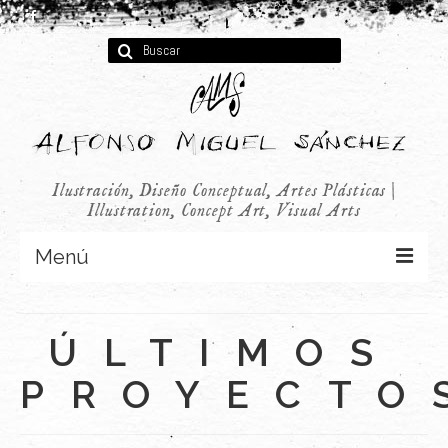
Buscar
por:
Ilustración, Diseño Conceptual, Artes Plásticas |
Illustration, Concept Art, Visual Arts
Menú
Concept Art
ÚLTIMOS
Infantil
PROYECTO
Audiovisual
Publicidad