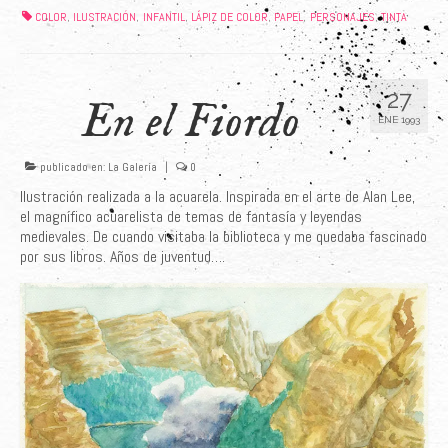
COLOR
ILUSTRACIÓN
INFANTIL
LÁPIZ DE COLOR
PAPEL
PERSONAJES
TINTA
,
,
,
,
,
,
27
En el Fiordo
ENE 1993
publicado en:
La Galería
|
0
Ilustración realizada a la acuarela. Inspirada en el arte de Alan Lee,
el magnífico acuarelista de temas de fantasía y leyendas
medievales. De cuando visitaba la biblioteca y me quedaba fascinado
por sus libros. Años de juventud….