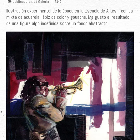
publicado en:
La Galería
|
0
Ilustración experimental de la época en la Escuela de Artes. Técnica
mixta de acuarela, lápiz de color y gouache. Me gustó el resultado
de una figura algo indefinida sobre un fondo abstracto.