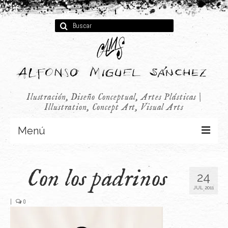
Buscar
por:
Ilustración, Diseño Conceptual, Artes Plásticas |
Illustration, Concept Art, Visual Arts
Menú
Concept Art
Con los padrinos
24
Infantil
JUL 2011
Audiovisual
|
0
Publicidad