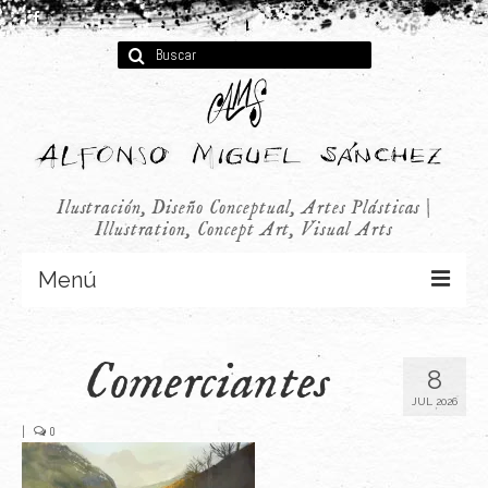
Buscar
por:
Ilustración, Diseño Conceptual, Artes Plásticas |
Illustration, Concept Art, Visual Arts
Menú
Concept Art
Comerciantes
8
Infantil
JUL 2026
Audiovisual
|
0
Publicidad