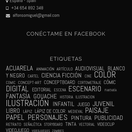
España - Spain
+34 654 892 348
alfonsomiguel@gmail.com
CONÉCTAME EN FACEBOOK
ETIQUETAS
ACUARELA
AUDIOVISUAL
BLANCO
ANIMACIÓN
ARTÍCULO
COLOR
CIENCIA FICCIÓN
Y NEGRO
CARTEL
CINE
CÓMIC
CONCEPTBOARD
CONCEPT-ART
COMIC
CORTOMETRAJE
DIGITAL
ESCENARIO
EDITORIAL
ESCENA
FANTARÍA
FANTASÍA
GOUACHE
HISTORIA
ILUSTRACION
ILUSTRACIÓN
JUVENIL
INFANTIL
JUEGO
PAISAJE
LIBRO
LÁPIZ DE COLOR
LÁPIZ
MEDIEVAL
PAPEL
PERSONAJES
PUBLICIDAD
PINTURA
TINTA
VIDEOCLIP
RETRATO
SEÑALÉTICA
STORYBOARD
VECTORIAL
VIDEOJUEGO
VIDEOJUEGOS
ZOMBIES