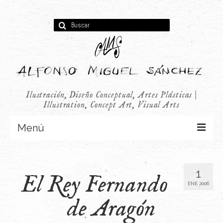
Buscar
por:
Ilustración, Diseño Conceptual, Artes Plásticas |
Illustration, Concept Art, Visual Arts
Menú
Concept Art
1
El Rey Fernando
Infantil
ENE 2006
Audiovisual
de Aragón
Publicidad