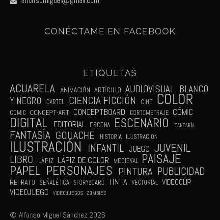
alfonsomiguel@gmail.com
CONÉCTAME EN FACEBOOK
ETIQUETAS
ACUARELA
AUDIOVISUAL
BLANCO
ANIMACIÓN
ARTÍCULO
COLOR
CIENCIA FICCIÓN
Y NEGRO
CARTEL
CINE
CÓMIC
CONCEPTBOARD
CONCEPT-ART
COMIC
CORTOMETRAJE
DIGITAL
ESCENARIO
EDITORIAL
ESCENA
FANTARÍA
FANTASÍA
GOUACHE
HISTORIA
ILUSTRACION
ILUSTRACIÓN
JUVENIL
INFANTIL
JUEGO
PAISAJE
LIBRO
LÁPIZ DE COLOR
LÁPIZ
MEDIEVAL
PAPEL
PERSONAJES
PUBLICIDAD
PINTURA
TINTA
VIDEOCLIP
RETRATO
SEÑALÉTICA
STORYBOARD
VECTORIAL
VIDEOJUEGO
VIDEOJUEGOS
ZOMBIES
© Alfonso Miguel Sánchez 2026