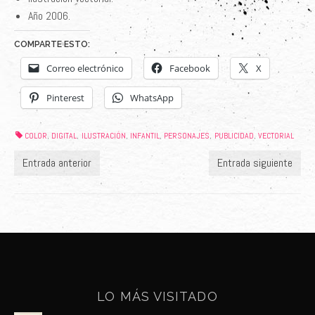
Año 2006.
COMPARTE ESTO:
Correo electrónico
Facebook
X
Pinterest
WhatsApp
COLOR
DIGITAL
ILUSTRACIÓN
INFANTIL
PERSONAJES
PUBLICIDAD
VECTORIAL
,
,
,
,
,
,
Entrada anterior
Entrada siguiente
LO MÁS VISITADO