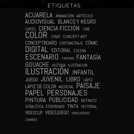
ETIQUETAS
N
ACUARELA
ANIMACIÓN
ARTÍCULO
AUDIOVISUAL
BLANCO Y NEGRO
CIENCIA FICCIÓN
CARTEL
CINE
COLOR
CONCEPT-ART
COMIC
CÓMIC
CONCEPTBOARD
CORTOMETRAJE
DIGITAL
EDITORIAL
ESCENA
ESCENARIO
FANTASÍA
FANTARÍA
GOUACHE
HISTORIA
ILUSTRACION
ILUSTRACIÓN
INFANTIL
JUVENIL
LIBRO
JUEGO
LÁPIZ
PAISAJE
LÁPIZ DE COLOR
MEDIEVAL
PAPEL
PERSONAJES
PUBLICIDAD
PINTURA
RETRATO
TINTA
SEÑALÉTICA
STORYBOARD
VECTORIAL
VIDEOJUEGO
VIDEOCLIP
VIDEOJUEGOS
ZOMBIES