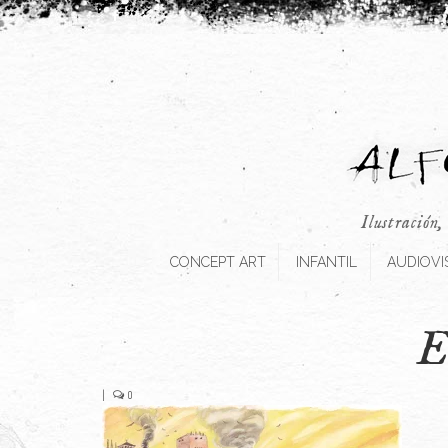
Ilustración,
CONCEPT ART
INFANTIL
AUDIOVI
E
|
0