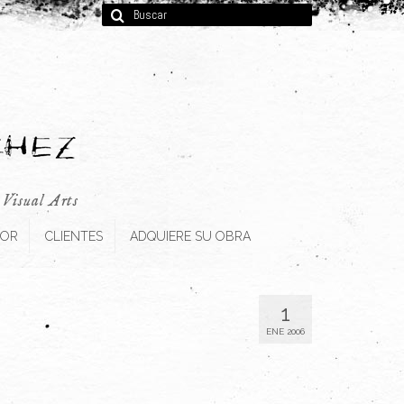
Buscar
por:
, Visual Arts
TOR
CLIENTES
ADQUIERE SU OBRA
1
ENE 2006