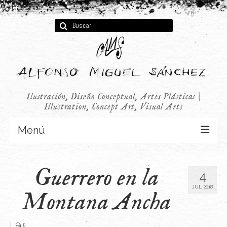
Buscar
por:
Ilustración, Diseño Conceptual, Artes Plásticas |
Illustration, Concept Art, Visual Arts
Menú
Concept Art
Guerrero en la
4
Infantil
JUL 2018
Montana Ancha
Audiovisual
Publicidad
|
0