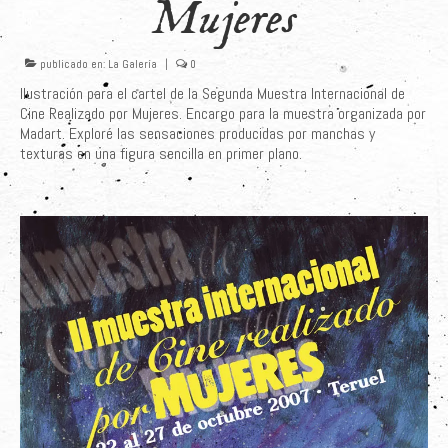
Mujeres
Últimos Proyectos
publicado en:
La Galería
|
0
Sobre el Autor
Ilustración para el cartel de la Segunda Muestra Internacional de
Clientes
Cine Realizado por Mujeres. Encargo para la muestra organizada por
Madart. Exploré las sensaciones producidas por manchas y
Adquiere su Obra
texturas en una figura sencilla en primer plano.