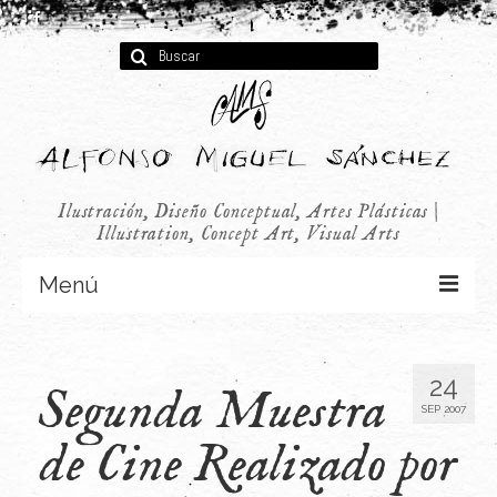
Buscar
por:
Ilustración, Diseño Conceptual, Artes Plásticas |
Illustration, Concept Art, Visual Arts
Menú
Concept Art
24
Segunda Muestra
Infantil
SEP 2007
Audiovisual
de Cine Realizado por
Publicidad