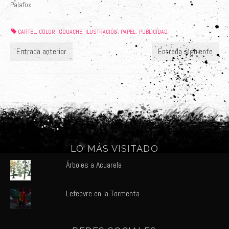
Palafox
CARTEL
COLOR
GOUACHE
ILUSTRACIÓN
PAPEL
PUBLICIDAD
,
,
,
,
,
Entrada anterior
Entrada siguiente
LO MÁS VISITADO
Árboles a Acuarela
Lefebvre en la Tormenta