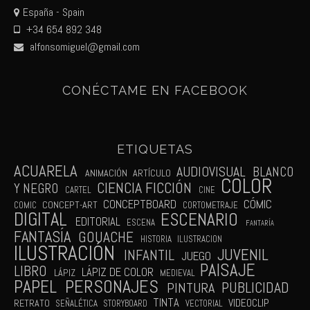
España - Spain
+34 654 892 348
alfonsomiguel@gmail.com
CONÉCTAME EN FACEBOOK
ETIQUETAS
ACUARELA
AUDIOVISUAL
BLANCO
ANIMACIÓN
ARTÍCULO
COLOR
CIENCIA FICCIÓN
Y NEGRO
CARTEL
CINE
CÓMIC
CONCEPTBOARD
CONCEPT-ART
COMIC
CORTOMETRAJE
DIGITAL
ESCENARIO
EDITORIAL
ESCENA
FANTARÍA
FANTASÍA
GOUACHE
HISTORIA
ILUSTRACION
ILUSTRACIÓN
JUVENIL
INFANTIL
JUEGO
PAISAJE
LIBRO
LÁPIZ DE COLOR
LÁPIZ
MEDIEVAL
PAPEL
PERSONAJES
PUBLICIDAD
PINTURA
TINTA
VIDEOCLIP
RETRATO
SEÑALÉTICA
STORYBOARD
VECTORIAL