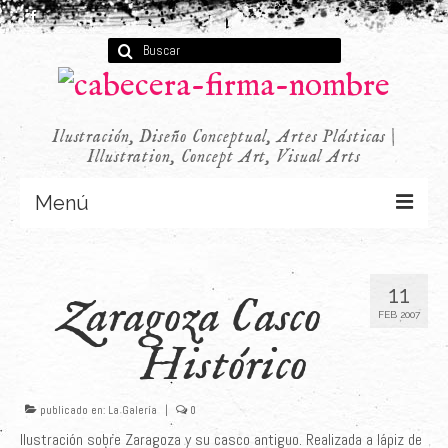
Buscar
por:
Ilustración, Diseño Conceptual, Artes Plásticas |
Illustration, Concept Art, Visual Arts
Menú
Concept Art
11
Zaragoza Casco
Infantil
FEB 2007
Audiovisual
Histórico
Publicidad
publicado en:
La Galería
|
0
Últimos Proyectos
Ilustración sobre Zaragoza y su casco antiguo. Realizada a lápiz de