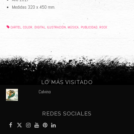
Medidas 320 x 450 mm.
CARTEL
COLOR
DIGITAL
ILUSTRACIÓN
MÚSICA
PUBLICIDAD
ROCK
,
,
,
,
,
,
LO MÁS VISITADO
Calvino
REDES SOCIALES