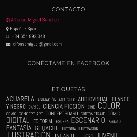
CONTACTO
Alfonso Miguel Sánchez
España - Spain
+34 654 892 348
alfonsomiguel@gmail.com
CONÉCTAME EN FACEBOOK
ETIQUETAS
ACUARELA
AUDIOVISUAL
BLANCO
ANIMACIÓN
ARTÍCULO
COLOR
CIENCIA FICCIÓN
Y NEGRO
CARTEL
CINE
CÓMIC
CONCEPTBOARD
CONCEPT-ART
COMIC
CORTOMETRAJE
DIGITAL
ESCENARIO
EDITORIAL
ESCENA
FANTARÍA
FANTASÍA
GOUACHE
HISTORIA
ILUSTRACION
ILUSTRACIÓN
JUVENIL
INFANTIL
JUEGO