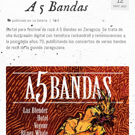
12
A 5 Bandas
MAY 2017
Últimos Proyectos
Sobre el Autor
publicado en:
La Galería
|
0
Cartel para festival de rock A 5 Bandas en Zaragoza. Se trata de
Clientes
una ilustración digital con temática rockandroll y reminiscencias a
la psicodelia años 70, publicitando los conciertos de varias bandas
Adquiere su Obra
de rock de la movida zaragozana.