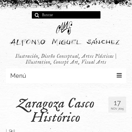
Buscar
por:
Ilustración, Diseño Conceptual, Artes Plásticas |
Illustration, Concept Art, Visual Arts
Menú
Concept Art
Zaragoza Casco
17
Infantil
NOV 2015
Histórico
Audiovisual
Publicidad
|
0