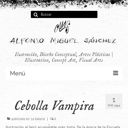
Buscar
por:
Ilustración, Diseño Conceptual, Artes Plásticas |
Illustration, Concept Art, Visual Arts
Menú
Concept Art
1
Cebolla Vampira
Infantil
ENE 1994
Audiovisual
publicado en:
La Galería
|
0
Publicidad
Ilustración al lápiz acuarelable más tinta. De la época de la Escuela