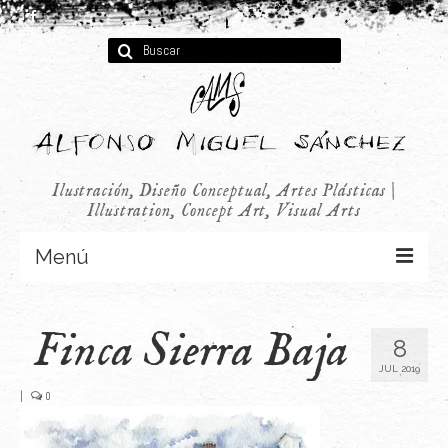
Buscar
por:
Ilustración, Diseño Conceptual, Artes Plásticas |
Illustration, Concept Art, Visual Arts
Menú
Concept Art
Finca Sierra Baja
8
Infantil
JUL 2019
Audiovisual
|
0
Publicidad