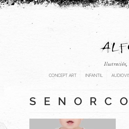
Ilustración,
CONCEPT ART
INFANTIL
AUDIOVI
SENORC