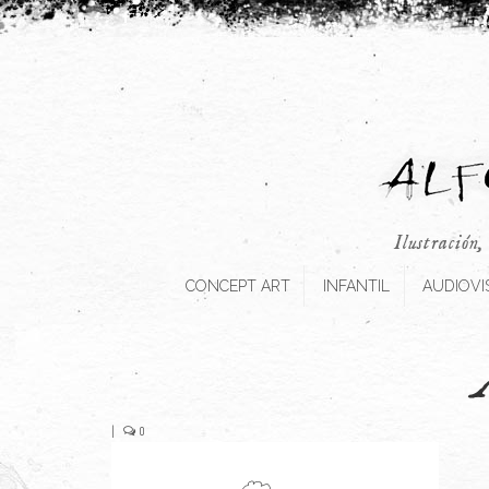
Ilustración,
CONCEPT ART
INFANTIL
AUDIOVI
|
0