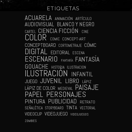
ETIQUETAS
N
ACUARELA
ANIMACIÓN
ARTÍCULO
AUDIOVISUAL
BLANCO Y NEGRO
CIENCIA FICCIÓN
CARTEL
CINE
COLOR
CONCEPT-ART
COMIC
CÓMIC
CONCEPTBOARD
CORTOMETRAJE
DIGITAL
EDITORIAL
ESCENA
ESCENARIO
FANTASÍA
FANTARÍA
GOUACHE
HISTORIA
ILUSTRACION
ILUSTRACIÓN
INFANTIL
JUVENIL
LIBRO
JUEGO
LÁPIZ
PAISAJE
LÁPIZ DE COLOR
MEDIEVAL
PAPEL
PERSONAJES
PUBLICIDAD
PINTURA
RETRATO
TINTA
SEÑALÉTICA
STORYBOARD
VECTORIAL
VIDEOJUEGO
VIDEOCLIP
VIDEOJUEGOS
ZOMBIES