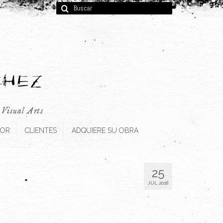
Buscar
por:
, Visual Arts
TOR
CLIENTES
ADQUIERE SU OBRA
25
JUL 2018