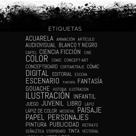
ETIQUETAS
N
ACUARELA
ANIMACIÓN
ARTÍCULO
AUDIOVISUAL
BLANCO Y NEGRO
CIENCIA FICCIÓN
CARTEL
CINE
COLOR
CONCEPT-ART
COMIC
CÓMIC
CONCEPTBOARD
CORTOMETRAJE
DIGITAL
EDITORIAL
ESCENA
ESCENARIO
FANTASÍA
FANTARÍA
GOUACHE
HISTORIA
ILUSTRACION
ILUSTRACIÓN
INFANTIL
JUVENIL
LIBRO
JUEGO
LÁPIZ
PAISAJE
LÁPIZ DE COLOR
MEDIEVAL
PAPEL
PERSONAJES
PUBLICIDAD
PINTURA
RETRATO
TINTA
SEÑALÉTICA
STORYBOARD
VECTORIAL