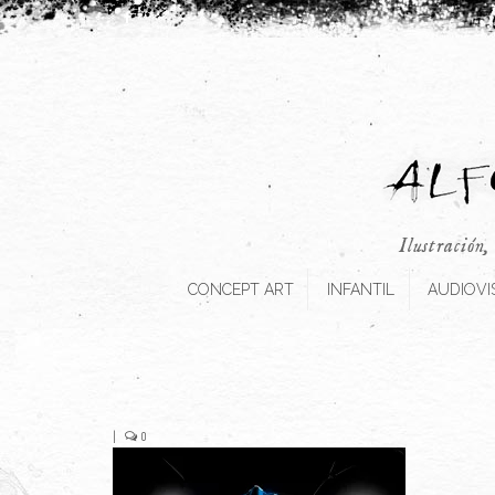
Ilustración,
CONCEPT ART
INFANTIL
AUDIOVI
|
0