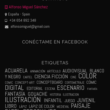
Alfonso Miguel Sánchez
España - Spain
+34 654 892 348
alfonsomiguel@gmail.com
CONÉCTAME EN FACEBOOK
ETIQUETAS
ACUARELA
AUDIOVISUAL
BLANCO
ANIMACIÓN
ARTÍCULO
COLOR
CIENCIA FICCIÓN
Y NEGRO
CARTEL
CINE
CÓMIC
CONCEPTBOARD
CONCEPT-ART
COMIC
CORTOMETRAJE
DIGITAL
ESCENARIO
EDITORIAL
ESCENA
FANTARÍA
FANTASÍA
GOUACHE
HISTORIA
ILUSTRACION
ILUSTRACIÓN
JUVENIL
INFANTIL
JUEGO
PAISAJE
LIBRO
LÁPIZ DE COLOR
LÁPIZ
MEDIEVAL