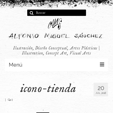
Buscar
por:
Ilustración, Diseño Conceptual, Artes Plásticas |
Illustration, Concept Art, Visual Arts
Menú
Concept Art
icono-tienda
20
Infantil
JUL 2018
Audiovisual
|
0
Publicidad