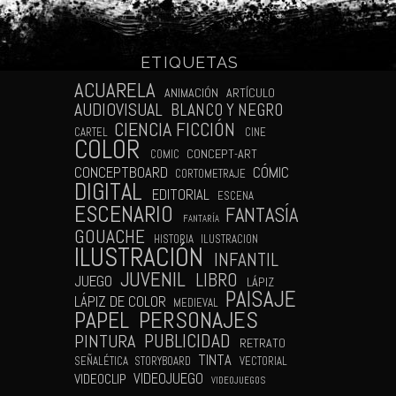
ETIQUETAS
N
ACUARELA
ANIMACIÓN
ARTÍCULO
AUDIOVISUAL
BLANCO Y NEGRO
CIENCIA FICCIÓN
CARTEL
CINE
COLOR
CONCEPT-ART
COMIC
CÓMIC
CONCEPTBOARD
CORTOMETRAJE
DIGITAL
EDITORIAL
ESCENA
ESCENARIO
FANTASÍA
FANTARÍA
GOUACHE
HISTORIA
ILUSTRACION
ILUSTRACIÓN
INFANTIL
JUVENIL
LIBRO
JUEGO
LÁPIZ
PAISAJE
LÁPIZ DE COLOR
MEDIEVAL
PAPEL
PERSONAJES
PUBLICIDAD
PINTURA
RETRATO
TINTA
SEÑALÉTICA
STORYBOARD
VECTORIAL
VIDEOJUEGO
VIDEOCLIP
VIDEOJUEGOS