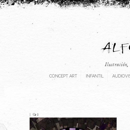
Ilustración,
CONCEPT ART
INFANTIL
AUDIOVI
|
0