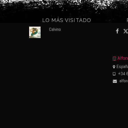
LO MÁS VISITADO
Calvino
Alfon
España
+34 6
alfo