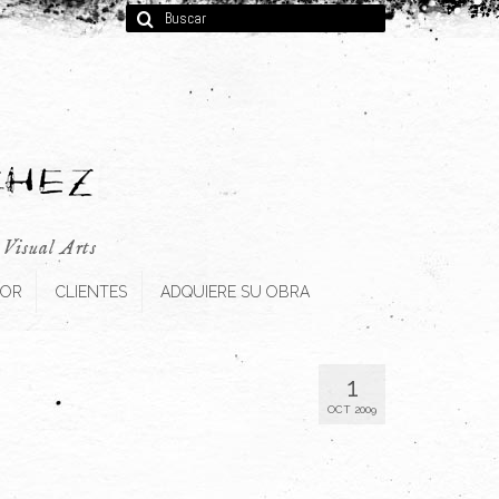
Buscar
por:
, Visual Arts
TOR
CLIENTES
ADQUIERE SU OBRA
1
OCT 2009