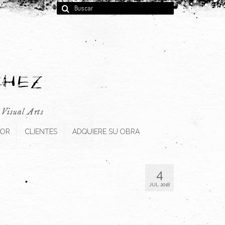
Buscar
por:
, Visual Arts
TOR
CLIENTES
ADQUIERE SU OBRA
4
JUL 2018