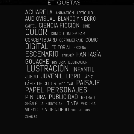
ETIQUETAS
N
ACUARELA
ANIMACIÓN
ARTÍCULO
AUDIOVISUAL
BLANCO Y NEGRO
CIENCIA FICCIÓN
CARTEL
CINE
COLOR
CONCEPT-ART
COMIC
CÓMIC
CONCEPTBOARD
CORTOMETRAJE
DIGITAL
EDITORIAL
ESCENA
ESCENARIO
FANTASÍA
FANTARÍA
GOUACHE
HISTORIA
ILUSTRACION
ILUSTRACIÓN
INFANTIL
JUVENIL
LIBRO
JUEGO
LÁPIZ
PAISAJE
LÁPIZ DE COLOR
MEDIEVAL
PAPEL
PERSONAJES
PUBLICIDAD
PINTURA
RETRATO
TINTA
SEÑALÉTICA
STORYBOARD
VECTORIAL
VIDEOJUEGO
VIDEOCLIP
VIDEOJUEGOS
ZOMBIES