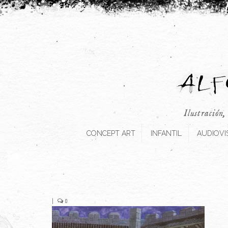
Ilustración,
CONCEPT ART
INFANTIL
AUDIOVI
|
0