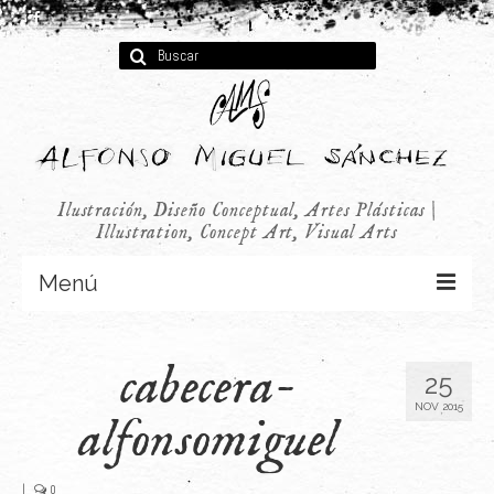
Buscar
por:
Ilustración, Diseño Conceptual, Artes Plásticas |
Illustration, Concept Art, Visual Arts
Menú
Concept Art
cabecera-
25
Infantil
NOV 2015
alfonsomiguel
Audiovisual
Publicidad
|
0