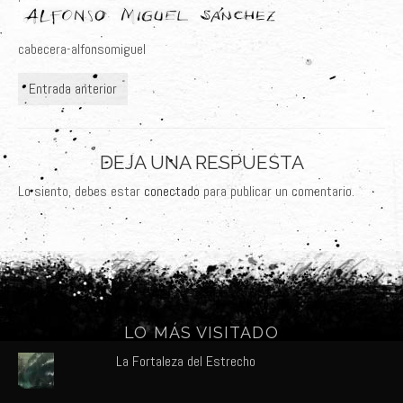
Últimos Proyectos
cabecera-alfonsomiguel
Sobre el Autor
Entrada anterior
Clientes
Adquiere su Obra
DEJA UNA RESPUESTA
Lo siento, debes estar
conectado
para publicar un comentario.
LO MÁS VISITADO
La Fortaleza del Estrecho