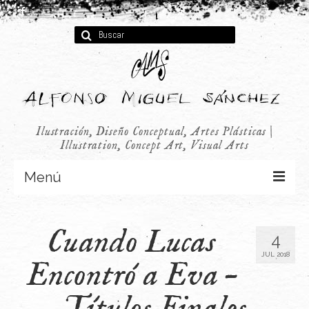
Buscar
por:
Ilustración, Diseño Conceptual, Artes Plásticas |
Illustration, Concept Art, Visual Arts
Menú
Concept Art
Cuando Lucas
4
Infantil
JUL 2018
Encontró a Eva –
Audiovisual
Títulos Finales
Publicidad