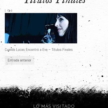
Últimos Proyectos
|
0
Sobre el Autor
Clientes
Adquiere su Obra
Cuando Lucas Encontró a Eva – Títulos Finales
Entrada anterior
LO MÁS VISITADO